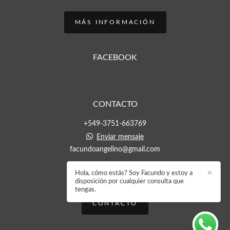
MÁS INFORMACIÓN
FACEBOOK
CONTACTO
+549-3751-663769
Enviar mensaje
facundoangelino@gmail.com
Hola, cómo estás? Soy Facundo y estoy a
✕
disposición por cualquier consulta que
tengas.
CONTACTO