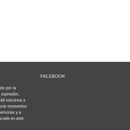
FACEBOOK
do por la
 expresión,
idí volcarme a
pturar momentos
 personas y a
sucede en este