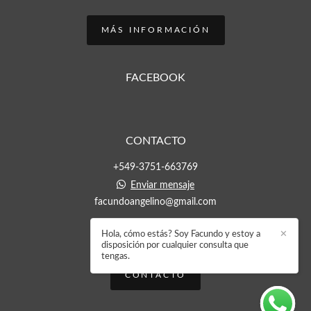
MÁS INFORMACIÓN
FACEBOOK
CONTACTO
+549-3751-663769
Enviar mensaje
facundoangelino@gmail.com
Hola, cómo estás? Soy Facundo y estoy a
✕
disposición por cualquier consulta que
tengas.
CONTACTO