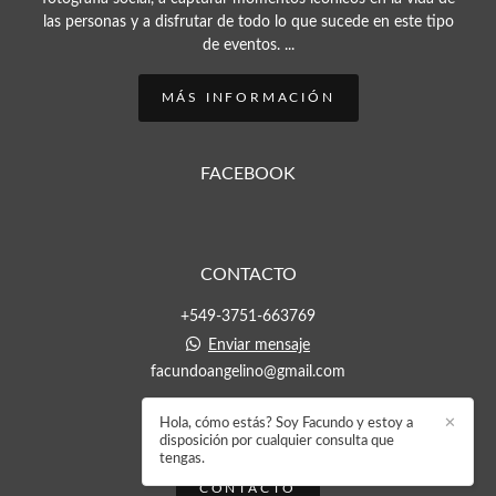
las personas y a disfrutar de todo lo que sucede en este tipo
de eventos. ...
MÁS INFORMACIÓN
FACEBOOK
CONTACTO
+549-3751-663769
Enviar mensaje
facundoangelino@gmail.com
Hola, cómo estás? Soy Facundo y estoy a
✕
disposición por cualquier consulta que
tengas.
CONTACTO