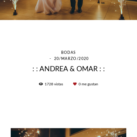
BODAS
20/MARZO/2020
: : ANDREA & OMAR : :
1728
vistas
0
me gustan