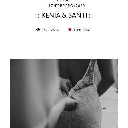
BODAS
17/FEBRERO/2020
: : KENIA & SANTI : :
1693
vistas
1
me gustan