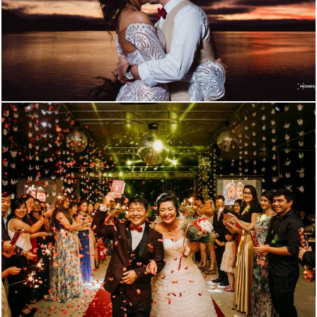
2001
2
2131
5