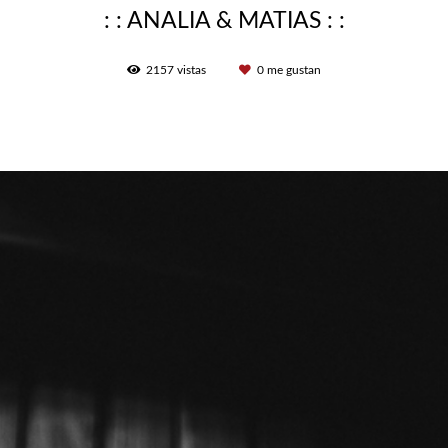
: : ANALIA & MATIAS : :
2157
vistas
0
me gustan