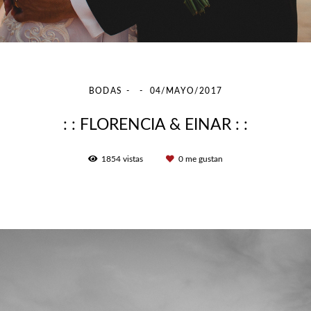
BODAS
04/MAYO/2017
: : FLORENCIA & EINAR : :
1854
vistas
0
me gustan