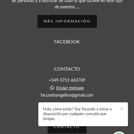
las personas y a disfrutar de todo lo que sucede en este tipo
de eventos. ...
MÁS INFORMACIÓN
FACEBOOK
CONTACTO
+549-3751-663769
Enviar mensaje
facundoangelino@gmail.com
Hola, cómo estás? Soy Facundo y estoy a
✕
disposición por cualquier consulta que
tengas.
CONTACTO