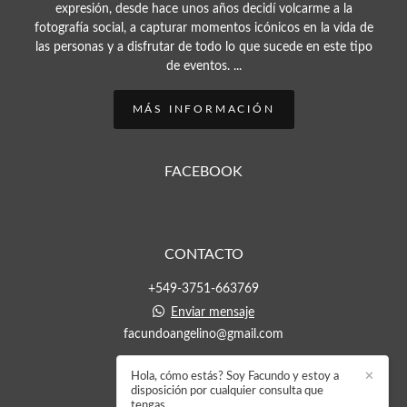
expresión, desde hace unos años decidí volcarme a la
fotografía social, a capturar momentos icónicos en la vida de
las personas y a disfrutar de todo lo que sucede en este tipo
de eventos. ...
MÁS INFORMACIÓN
FACEBOOK
CONTACTO
+549-3751-663769
Enviar mensaje
facundoangelino@gmail.com
Hola, cómo estás? Soy Facundo y estoy a
✕
disposición por cualquier consulta que
tengas.